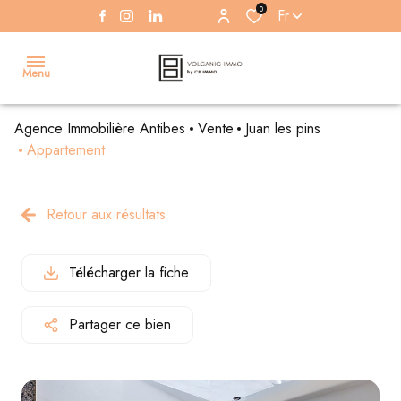
0
Fr
Menu
Agence Immobilière Antibes
Vente
Juan les pins
Accueil
Appartement
Ventes
Appartements
Antibes
Appartements
Antibes
Retour aux résultats
Location
Voir
Voir
Voir
Voir
Alerte
tous
tous
tous
tous
Télécharger la fiche
email
les
les
les
les
biens
biens
biens
biens
Partager ce bien
Estimation
Gestion
/