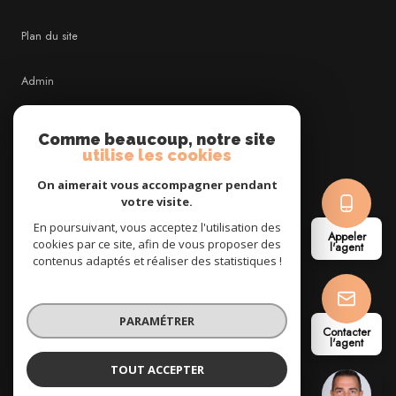
Plan du site
Admin
Nos honoraires
Comme beaucoup, notre site
utilise les cookies
Politique RGPD
On aimerait vous accompagner pendant
votre visite.
Cookies
En poursuivant, vous acceptez l'utilisation des
Appeler
cookies par ce site, afin de vous proposer des
l'agent
contenus adaptés et réaliser des statistiques !
© 2026 | Tous droits réservés
PARAMÉTRER
Contacter
Réalisé par
l'agent
TOUT ACCEPTER
David CHOUREAU