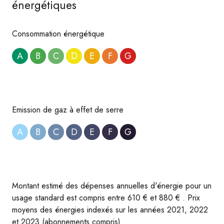
énergétiques
Consommation énergétique
A
B
C
D
E
F
G
Emission de gaz à effet de serre
A
B
C
D
E
F
G
Montant estimé des dépenses annuelles d'énergie pour un
usage standard est compris entre 610 € et 880 € . Prix
moyens des énergies indexés sur les années 2021, 2022
et 2023 (abonnements compris).