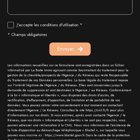
J'accepte les conditions d'utilisation *
* Champs obligatoires
Envoyer
Les informations recueillies sur ce formulaire sont enregistrées dans un fichier
informatisé par La Boite Immo agissant comme Sous-traitant du traitement pour la
gestion de la clientèle/prospects de l'Agence / du Réseau qui reste Responsable
du Traitement de vos Données personnelles. La base légale du traitement repose
sur l'intérêt légitime de l'Agence / du Réseau. Elles sont conservées jusqu'à
demande de suppression et sont destinées à l'Agence / au Réseau. Conformément
à la loi « informatique et libertés », vous disposez des droits d’accès, de
rectification, d’effacement, d’opposition, de limitation et de portabilité de vos
données. Vous pouvez retirer votre consentement à tout moment en contactant
directement l’Agence / Le Réseau. Consultez le site https://cnil.fr/fr pour plus
d’informations sur vos droits. Si vous estimez, après avoir contacté l'Agence / le
Réseau, que vos droits « Informatique et Libertés » ne sont pas respectés, vous
pouvez adresser une réclamation à la CNIL. Nous vous informons de l’existence de
la liste d'opposition au démarchage téléphonique « Bloctel », sur laquelle vous
pouvez vous inscrire ici : https://www.bloctel.gouv.fr Dans le cadre de la protection