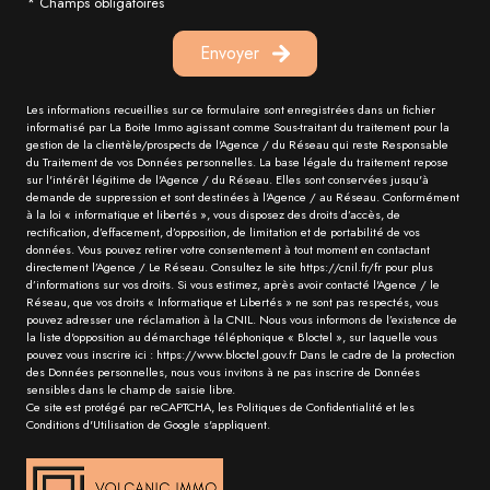
* Champs obligatoires
Envoyer
Les informations recueillies sur ce formulaire sont enregistrées dans un fichier
informatisé par La Boite Immo agissant comme Sous-traitant du traitement pour la
gestion de la clientèle/prospects de l'Agence / du Réseau qui reste Responsable
du Traitement de vos Données personnelles. La base légale du traitement repose
sur l'intérêt légitime de l'Agence / du Réseau. Elles sont conservées jusqu'à
demande de suppression et sont destinées à l'Agence / au Réseau. Conformément
à la loi « informatique et libertés », vous disposez des droits d’accès, de
rectification, d’effacement, d’opposition, de limitation et de portabilité de vos
données. Vous pouvez retirer votre consentement à tout moment en contactant
directement l’Agence / Le Réseau. Consultez le site https://cnil.fr/fr pour plus
d’informations sur vos droits. Si vous estimez, après avoir contacté l'Agence / le
Réseau, que vos droits « Informatique et Libertés » ne sont pas respectés, vous
pouvez adresser une réclamation à la CNIL. Nous vous informons de l’existence de
la liste d'opposition au démarchage téléphonique « Bloctel », sur laquelle vous
pouvez vous inscrire ici : https://www.bloctel.gouv.fr Dans le cadre de la protection
des Données personnelles, nous vous invitons à ne pas inscrire de Données
sensibles dans le champ de saisie libre.
Ce site est protégé par reCAPTCHA, les
Politiques de Confidentialité
et les
Conditions d'Utilisation
de Google s'appliquent.