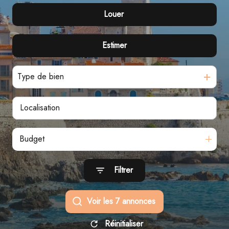
Louer
De l'ancien
Estimer
à l'année
Type de bien
Budget
Filtrer
Voir les
7
annonces
Réinitialiser