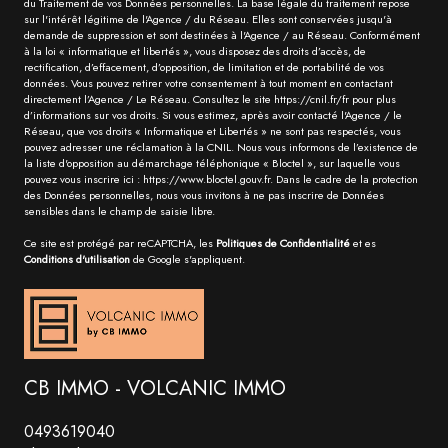
du Traitement de vos Données personnelles. La base légale du traitement repose
sur l'intérêt légitime de l'Agence / du Réseau. Elles sont conservées jusqu'à
demande de suppression et sont destinées à l'Agence / au Réseau. Conformément
à la loi « informatique et libertés », vous disposez des droits d’accès, de
rectification, d’effacement, d’opposition, de limitation et de portabilité de vos
données. Vous pouvez retirer votre consentement à tout moment en contactant
directement l’Agence / Le Réseau. Consultez le site
https://cnil.fr/fr
pour plus
d’informations sur vos droits. Si vous estimez, après avoir contacté l'Agence / le
Réseau, que vos droits « Informatique et Libertés » ne sont pas respectés, vous
pouvez adresser une réclamation à la CNIL. Nous vous informons de l’existence de
la liste d'opposition au démarchage téléphonique « Bloctel », sur laquelle vous
pouvez vous inscrire ici :
https://www.bloctel.gouv.fr
. Dans le cadre de la protection
des Données personnelles, nous vous invitons à ne pas inscrire de Données
sensibles dans le champ de saisie libre.
Ce site est protégé par reCAPTCHA, les
Politiques de Confidentialité
et es
Conditions d'utilisation
de Google s'appliquent.
CB IMMO - VOLCANIC IMMO
0493619040