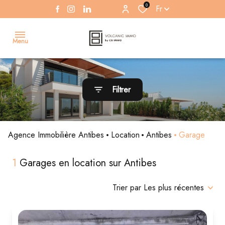
0
Fr
Menu
Accueil
Filtrer
Ventes
Appartements
Antibes
Appartements
Antibes
Location
Voir
Voir
Voir
Voir
Agence Immobilière Antibes
Location
Antibes
Garage
Alerte
tous
tous
tous
tous
email
les
les
les
les
1
Garages en location sur Antibes
biens
biens
biens
biens
Estimation
Trier par Les plus récentes
Gestion
/